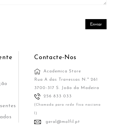
ente
Contacte-Nos
Academica Store
o
Rua A das Travessas N.º 261
ção
3700-317 S. João da Madeira
256 833 033
(Chamada para rede fixa naciona
sentes
l)
iados
geral@molfil.pt