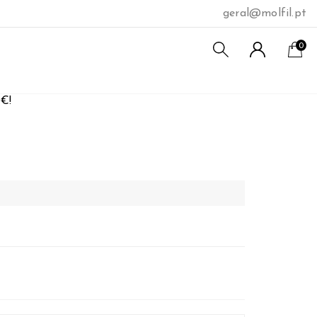
geral@molfil.pt
0
-
0,00
0€!